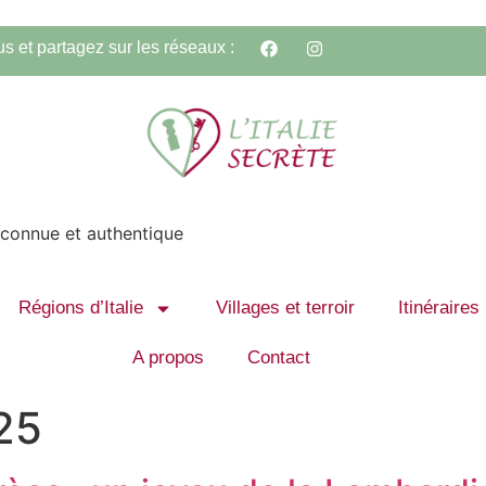
s et partagez sur les réseaux :
méconnue et authentique
Régions d’Italie
Villages et terroir
Itinéraires
A propos
Contact
25