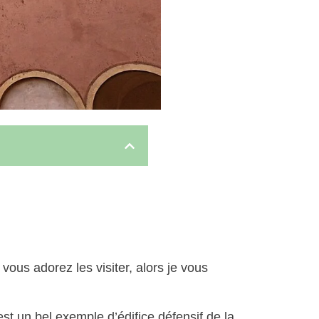
vous adorez les visiter, alors je vous
st un bel exemple d’édifice défensif de la