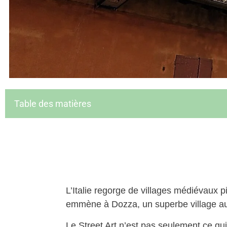
Table des matières
L’Italie regorge de villages médiévaux p
emmène à Dozza, un superbe village au
Le Street Art n’est pas seulement ce qui