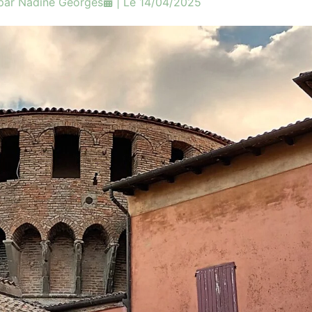
 par
Nadine Georges
| Le
14/04/2025