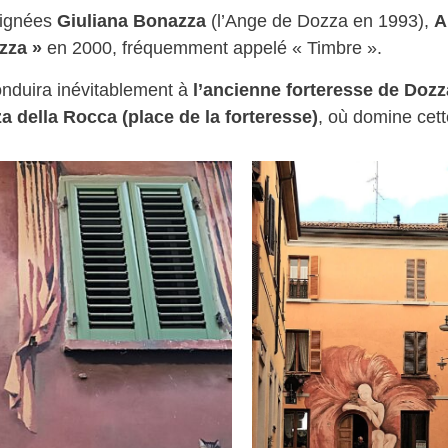
signées
Giuliana Bonazza
(l’Ange de Dozza en 1993),
A
zza »
en 2000, fréquemment appelé « Timbre ».
onduira inévitablement à
l’ancienne forteresse de Dozz
za della Rocca
(place de la forteresse)
, où domine cet