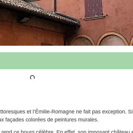
ittoresques et l’Émilie-Romagne ne fait pas exception. Si 
x façades colorées de peintures murales.
 rend ce bourg célèbre. En effet, son imposant château e