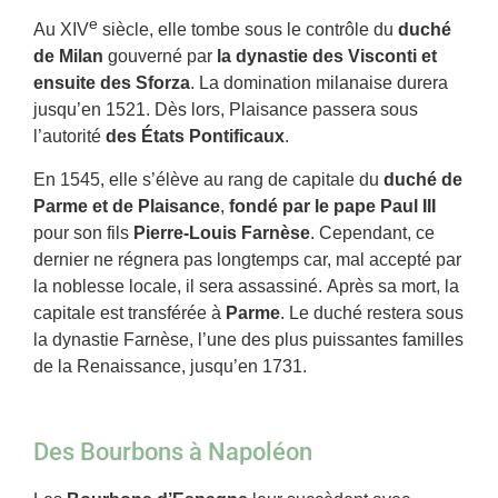
e
Au XIV
siècle, elle tombe sous le contrôle du
duché
de Milan
gouverné par
la dynastie des Visconti et
ensuite des Sforza
. La domination milanaise durera
jusqu’en 1521. Dès lors, Plaisance passera sous
l’autorité
des États Pontificaux
.
En 1545, elle s’élève au rang de capitale du
duché de
Parme et de Plaisance
,
fondé par le pape Paul III
pour son fils
Pierre-Louis Farnèse
.
Cependant, ce
dernier ne régnera pas longtemps car, mal accepté par
la noblesse locale, il sera assassiné.
Après sa mort, la
capitale est transférée à
Parme
. Le duché restera sous
la dynastie Farnèse, l’une des plus puissantes familles
de la Renaissance, jusqu’en 1731.
Des Bourbons à Napoléon