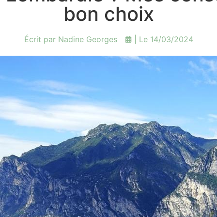
bon choix
Écrit par
Nadine Georges
| Le
14/03/2024